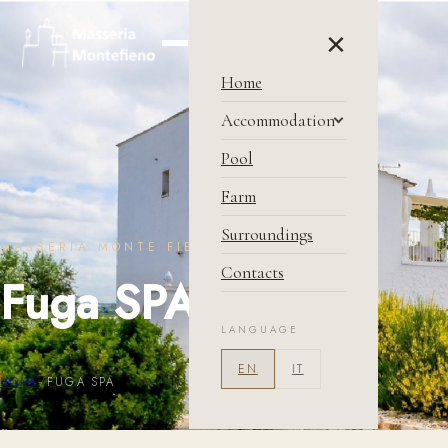
×
Home
Accommodation
Masseria
Pool
Price & Condition
Farm
Book Now
Surroundings
MASSERIA MONTE FIENO
Contacts
Fuga SPA
LANGUAGE
EN
IT
HOME
/
FUGA SPA