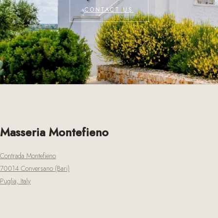
CONTACT US
Masseria Montefieno
Contrada Montefieno
70014 Conversano (Bari)
Puglia, Italy